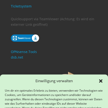
Ticketsystem
Quicksupport via TeamViewer (Achtung: Es wird ein
externer Link geöffnet)
OPNsense.Tools
dsb.net
Einwilligung verwalten
Um dir ein optimales Erlebnis zu bieten, verwenden wir Technologien wie
Cookies, um Geräteinformationen zu speichern und/oder darauf
zuzugreifen. Wenn du diesen Technologien zustimmst, können wir Daten
wie das Surfverhalten oder eindeutige IDs auf dieser Website
verarbeiten. Wenn du deine Einwillligung nicht erteilst oder zurückziehst,